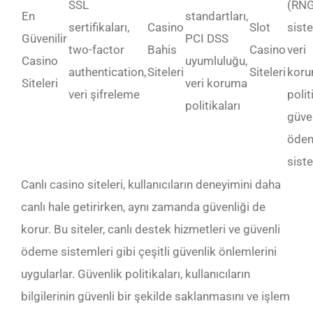
SSL
(RNG
En
standartları,
sertifikaları,
Casino
Slot
siste
Güvenilir
PCI DSS
two-factor
Bahis
Casino
veri
Casino
uyumluluğu,
authentication,
Siteleri
Siteleri
kor
Siteleri
veri koruma
veri şifreleme
polit
politikaları
güve
öde
sist
Canlı casino siteleri, kullanıcıların deneyimini daha
canlı hale getirirken, aynı zamanda güvenliği de
korur. Bu siteler, canlı destek hizmetleri ve güvenli
ödeme sistemleri gibi çeşitli güvenlik önlemlerini
uygularlar. Güvenlik politikaları, kullanıcıların
bilgilerinin güvenli bir şekilde saklanmasını ve işlem