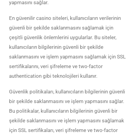
yapmasını sağlar.
En güvenilir casino siteleri, kullanıcıların verilerinin
güvenli bir şekilde saklanmasını sağlamak için
çeşitli güvenlik önlemlerini uygularlar. Bu siteler,
kullanıcıların bilgilerinin güvenli bir şekilde
saklanmasını ve işlem yapmasını sağlamak için SSL
sertifikalarını, veri şifreleme ve two-factor
authentication gibi teknolojileri kullanır.
Güvenlik politikaları, kullanıcıların bilgilerinin güvenli
bir şekilde saklanmasını ve işlem yapmasını sağlar.
Bu politikalar, kullanıcıların bilgilerinin güvenli bir
şekilde saklanmasını ve işlem yapmasını sağlamak
için SSL sertifikaları, veri şifreleme ve two-factor