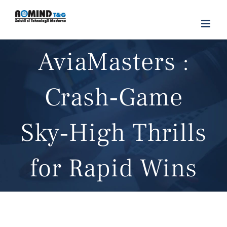
Skip
to
content
AviaMasters :
Crash‑Game
Sky‑High Thrills
for Rapid Wins