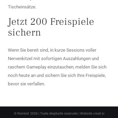
Tischeinsätze.
Jetzt 200 Freispiele
sichern
Wenn Sie bereit sind, in kurze Sessions voller
Nervenkitzel mit sofortigen Auszahlungen und
raschem Gameplay einzutauchen, melden Sie sich
noch heute an und sichern Sie sich Ihre Freispiele,
bevor sie verfallen.
© Romind
2026 | Toate drepturile rezervate | Website creat si