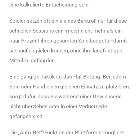
eine kalkulierte Entscheidung sein.
Spieler setzen oft ein kleines Bankroll nur für diese
schnellen Sessions ein—meist nicht mehr als ein
paar Prozent ihres gesamten Spielbudgets—damit
sie häufig spielen können, ohne ihre langfristigen
Mittel zu gefährden.
Eine gängige Taktik ist das Flat Betting: Bei jedem
Spin oder Hand einen gleichen Einsatz zu platzieren,
sorgt dafür, dass Sie während einer Gewinnserie
nicht überziehen oder in einer Verlustserie
gefangen sind.
Die „Auto‑Bet“-Funktion der Plattform ermöglicht