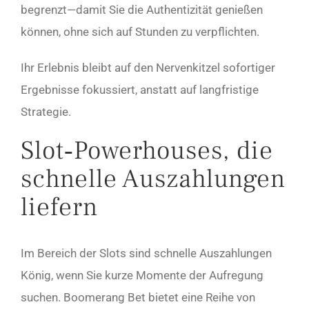
begrenzt—damit Sie die Authentizität genießen
können, ohne sich auf Stunden zu verpflichten.
Ihr Erlebnis bleibt auf den Nervenkitzel sofortiger
Ergebnisse fokussiert, anstatt auf langfristige
Strategie.
Slot‑Powerhouses, die
schnelle Auszahlungen
liefern
Im Bereich der Slots sind schnelle Auszahlungen
König, wenn Sie kurze Momente der Aufregung
suchen. Boomerang Bet bietet eine Reihe von