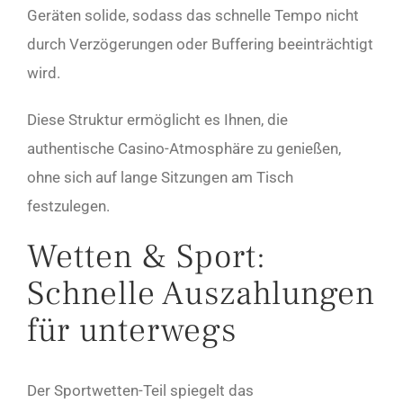
Geräten solide, sodass das schnelle Tempo nicht
durch Verzögerungen oder Buffering beeinträchtigt
wird.
Diese Struktur ermöglicht es Ihnen, die
authentische Casino-Atmosphäre zu genießen,
ohne sich auf lange Sitzungen am Tisch
festzulegen.
Wetten & Sport:
Schnelle Auszahlungen
für unterwegs
Der Sportwetten-Teil spiegelt das