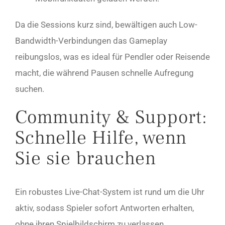
Da die Sessions kurz sind, bewältigen auch Low-
Bandwidth-Verbindungen das Gameplay
reibungslos, was es ideal für Pendler oder Reisende
macht, die während Pausen schnelle Aufregung
suchen.
Community & Support:
Schnelle Hilfe, wenn
Sie sie brauchen
Ein robustes Live-Chat-System ist rund um die Uhr
aktiv, sodass Spieler sofort Antworten erhalten,
ohne ihren Spielbildschirm zu verlassen.