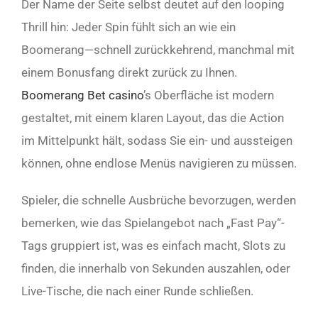
Der Name der Seite selbst deutet auf den looping
Thrill hin: Jeder Spin fühlt sich an wie ein
Boomerang—schnell zurückkehrend, manchmal mit
einem Bonusfang direkt zurück zu Ihnen.
Boomerang Bet casino
’s Oberfläche ist modern
gestaltet, mit einem klaren Layout, das die Action
im Mittelpunkt hält, sodass Sie ein- und aussteigen
können, ohne endlose Menüs navigieren zu müssen.
Spieler, die schnelle Ausbrüche bevorzugen, werden
bemerken, wie das Spielangebot nach „Fast Pay“-
Tags gruppiert ist, was es einfach macht, Slots zu
finden, die innerhalb von Sekunden auszahlen, oder
Live-Tische, die nach einer Runde schließen.