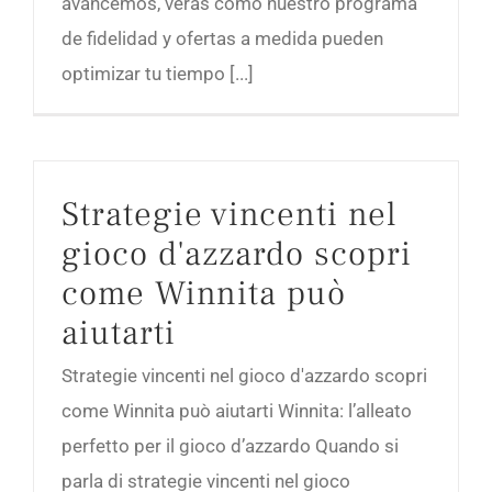
avancemos, verás cómo nuestro programa
de fidelidad y ofertas a medida pueden
optimizar tu tiempo [...]
Strategie vincenti nel
gioco d'azzardo scopri
come Winnita può
aiutarti
Strategie vincenti nel gioco d'azzardo scopri
come Winnita può aiutarti Winnita: l’alleato
perfetto per il gioco d’azzardo Quando si
parla di strategie vincenti nel gioco