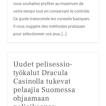
vous souhaitez profiter au maximum de
votre temps tout en conservant le contrôle.
Ce guide transcende les conseils basiques.
Il vous suggère des méthodes pratiques
pour sélectionner vos jeux, [...]
Uudet pelisessio-
työkalut Dracula
Casinolla tukevat
pelaajia Suomessa
ohjaamaan