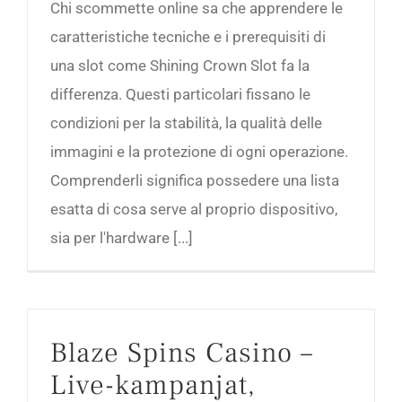
Chi scommette online sa che apprendere le
caratteristiche tecniche e i prerequisiti di
una slot come Shining Crown Slot fa la
differenza. Questi particolari fissano le
condizioni per la stabilità, la qualità delle
immagini e la protezione di ogni operazione.
Comprenderli significa possedere una lista
esatta di cosa serve al proprio dispositivo,
sia per l'hardware [...]
Blaze Spins Casino –
Live-kampanjat,