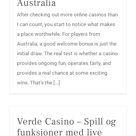
Australia
After checking out more online casinos than
I can count, you start to notice what makes
a place worthwhile. For players from
Australia, a good welcome bonus is just the
initial draw. The real test is whether a casino
provides ongoing fun, operates fairly, and
provides a real chance at some exciting
wins. That's the [...]
Verde Casino – Spill og
funksjoner med live