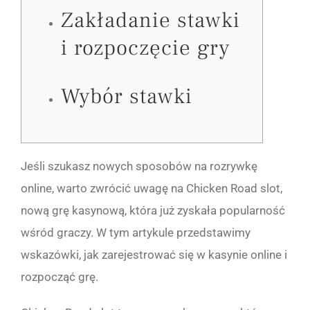
Zakładanie stawki
i rozpoczęcie gry
Wybór stawki
Jeśli szukasz nowych sposobów na rozrywkę
online, warto zwrócić uwagę na Chicken Road slot,
nową grę kasynową, która już zyskała popularność
wśród graczy. W tym artykule przedstawimy
wskazówki, jak zarejestrować się w kasynie online i
rozpocząć grę.