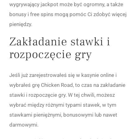
wygrywający jackpot może być ogromny, a także
bonusy i free spins mogą pomóc Ci zdobyć więcej
pieniędzy.
Zakładanie stawki i
rozpoczęcie gry
Jeśli już zarejestrowałeś się w kasynie online i
wybrałeś grę Chicken Road, to czas na zakładanie
stawki i rozpoczęcie gry. W tej chwili, możesz
wybrać między różnymi typami stawek, w tym
stawkami pieniężnymi, bonusowymi lub nawet
darmowymi.