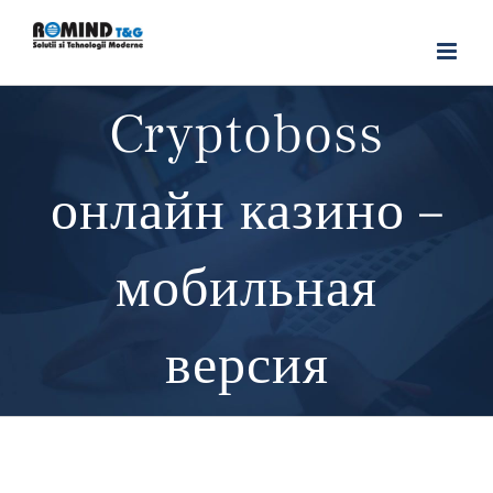
Skip
to
content
Cryptoboss
онлайн казино –
мобильная
версия