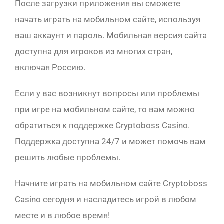
После загрузки приложения вы сможете
начать играть на мобильном сайте, используя
ваш аккаунт и пароль. Мобильная версия сайта
доступна для игроков из многих стран,
включая Россию.
Если у вас возникнут вопросы или проблемы
при игре на мобильном сайте, то вам можно
обратиться к поддержке Cryptoboss Casino.
Поддержка доступна 24/7 и может помочь вам
решить любые проблемы.
Начните играть на мобильном сайте Cryptoboss
Casino сегодня и насладитесь игрой в любом
месте и в любое время!