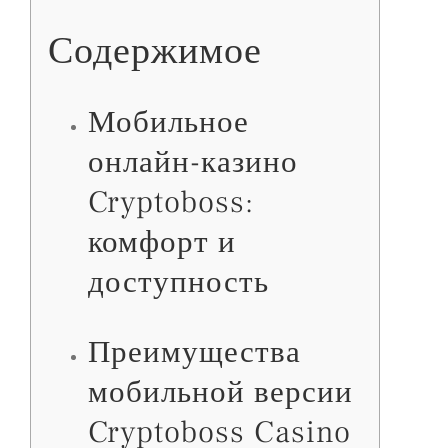
Содержимое
Мобильное
онлайн-казино
Cryptoboss:
комфорт и
доступность
Преимущества
мобильной версии
Cryptoboss Casino