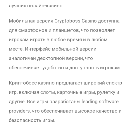
лучших онлайн-казино.
Мобильная версия Cryptoboss Casino доступна
для смартфонов и планшетов, что позволяет
игрокам играть в любое время и в любом
месте. Интерфейс мобильной версии
аналогичен десктопной версии, что
обеспечивает удобство и доступность игрокам.
Криптобосс казино предлагает широкий спектр
игр, включая слоты, карточные игры, рулетку и
другие. Все игры разработаны leading software
providers, что обеспечивает высокое качество и
безопасность игры.