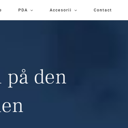
e
PDA
Accesorii
Contact
n på den
den