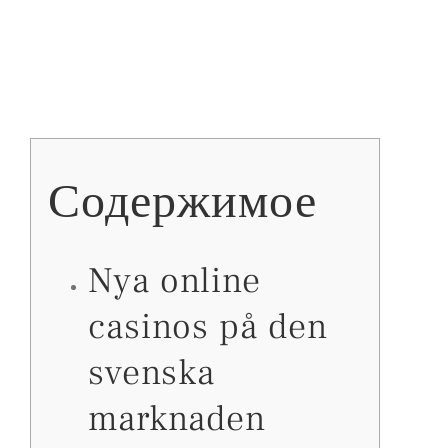
Содержимое
Nya online
casinos på den
svenska
marknaden