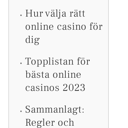
Hur välja rätt
online casino för
dig
Topplistan för
bästa online
casinos 2023
Sammanlagt:
Regler och