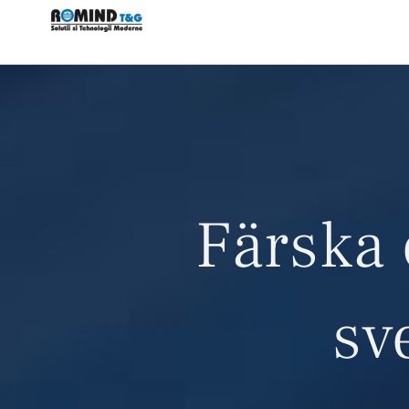
Skip
to
content
Färska 
sv