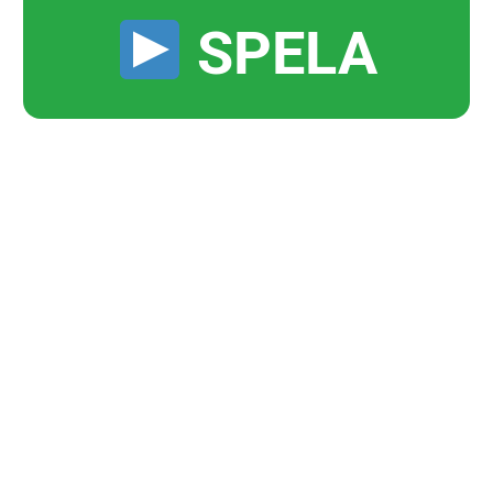
SPELA