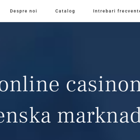
Despre noi
Catalog
Intrebari frecvent
online casino
enska markna