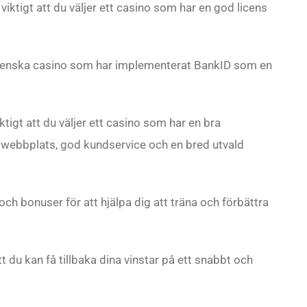
viktigt att du väljer ett casino som har en god licens
a svenska casino som har implementerat BankID som en
igt att du väljer ett casino som har en bra
g webbplats, god kundservice och en bred utvald
och bonuser för att hjälpa dig att träna och förbättra
t du kan få tillbaka dina vinstar på ett snabbt och