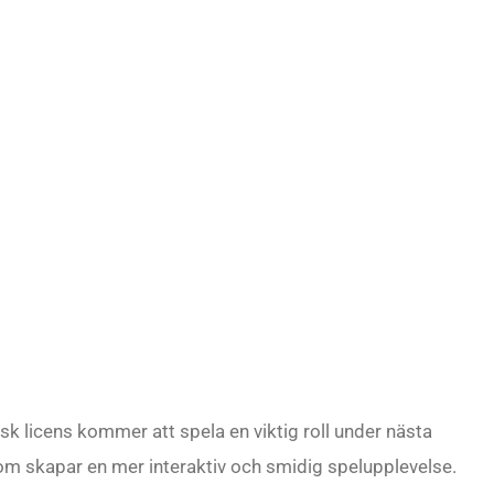
sk licens kommer att spela en viktig roll under nästa
som skapar en mer interaktiv och smidig spelupplevelse.