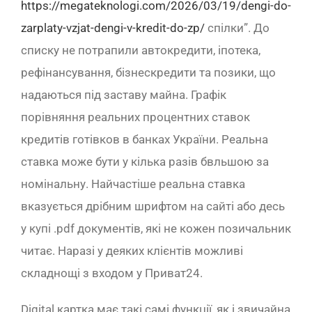
https://megateknologi.com/2026/03/19/dengi-do-
zarplaty-vzjat-dengi-v-kredit-do-zp/
спілки”. До
списку не потрапили автокредити, іпотека,
рефінансування, бізнескредити та позики, що
надаються під заставу майна. Графік
порівняння реальних процентних ставок
кредитів готівков в банках України. Реальна
ставка може бути у кілька разів бвльшою за
номінальну. Найчастіше реальна ставка
вказується дрібним шрифтом на сайті або десь
у купі .pdf документів, які не кожен позичальник
читає. Наразі у деяких клієнтів можливі
складнощі з входом у Приват24.
Digital картка має такі самі функції, як і звичайна