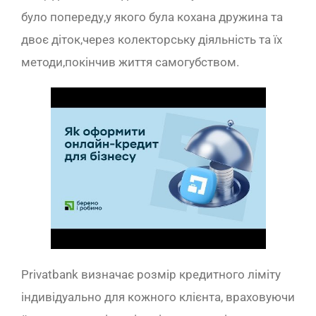
було попереду,у якого була кохана дружина та
двоє діток,через колекторську діяльність та їх
методи,покінчив життя самогубством.
Privatbank визначає розмір кредитного ліміту
індивідуально для кожного клієнта, враховуючи