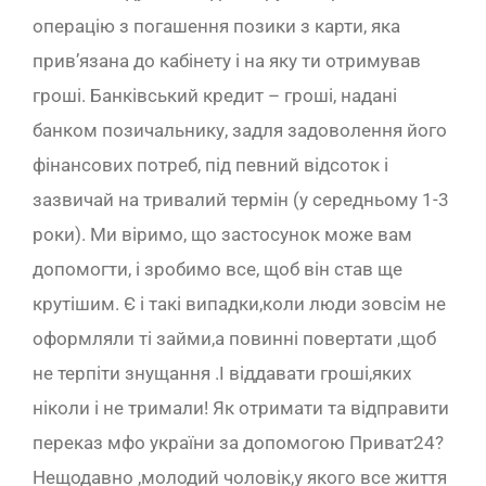
операцію з погашення позики з карти, яка
прив’язана до кабінету і на яку ти отримував
гроші. Банківський кредит – гроші, надані
банком позичальнику, задля задоволення його
фінансових потреб, під певний відсоток і
зазвичай на тривалий термін (у середньому 1-3
роки). Ми віримо, що застосунок може вам
допомогти, і зробимо все, щоб він став ще
крутішим. Є і такі випадки,коли люди зовсім не
оформляли ті займи,а повинні повертати ,щоб
не терпіти знущання .І віддавати гроші,яких
ніколи і не тримали! Як отримати та відправити
переказ мфо україни за допомогою Приват24?
Нещодавно ,молодий чоловік,у якого все життя