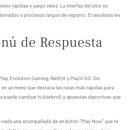
es rápidas y juego veloz. La interfaz del sitio es
laborados o procesos largos de registro. El resultado es
enú de Respuesta
lay, Evolution Gaming, NetEnt y Play’n GO. Sin
a en un menú que destaca las rutas más rápidas para
a puede cambiar tu bankroll, y apuestas deportivas que
ing—cada una acompañada de un botón “Play Now” que te