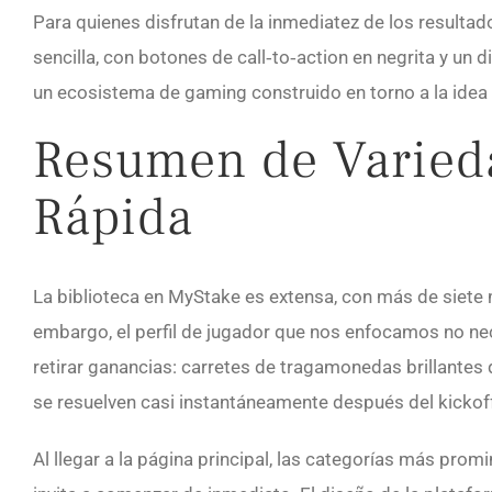
Para quienes disfrutan de la inmediatez de los resultad
sencilla, con botones de call‑to‑action en negrita y un 
un ecosistema de gaming construido en torno a la idea
Resumen de Varied
Rápida
La biblioteca en MyStake es extensa, con más de siete 
embargo, el perfil de jugador que nos enfocamos no ne
retirar ganancias: carretes de tragamonedas brillante
se resuelven casi instantáneamente después del kickof
Al llegar a la página principal, las categorías más pr