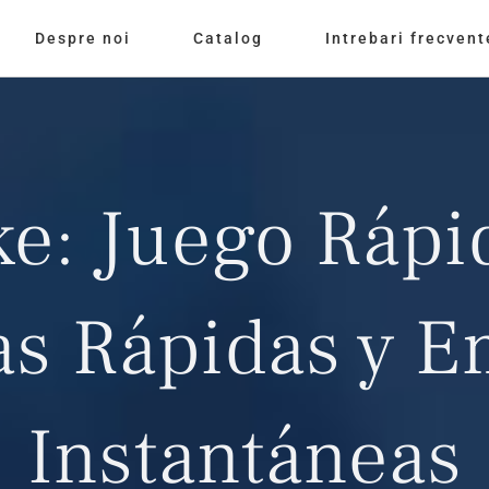
Despre noi
Catalog
Intrebari frecvent
e: Juego Rápi
s Rápidas y 
Instantáneas