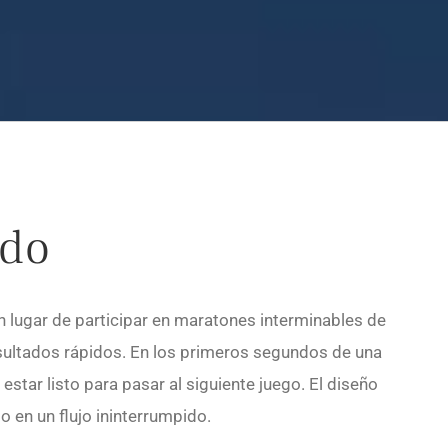
ido
n lugar de participar en maratones interminables de
esultados rápidos. En los primeros segundos de una
estar listo para pasar al siguiente juego. El diseño
 en un flujo ininterrumpido.