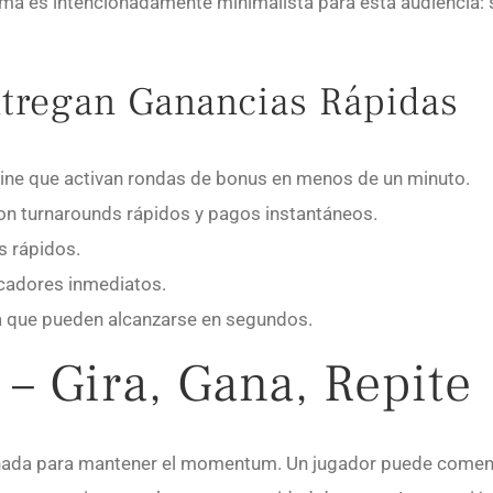
rma es intencionadamente minimalista para esta audiencia: s
tregan Ganancias Rápidas
line que activan rondas de bonus en menos de un minuto.
on turnarounds rápidos y pagos instantáneos.
s rápidos.
icadores inmediatos.
a que pueden alcanzarse en segundos.
– Gira, Gana, Repite
ada para mantener el momentum. Un jugador puede comenza