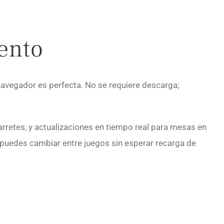
ento
navegador es perfecta. No se requiere descarga;
rretes, y actualizaciones en tiempo real para mesas en
y puedes cambiar entre juegos sin esperar recarga de