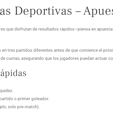
as Deportivas – Apue
res que disfrutan de resultados rápidos—piensa en apuest
s en tres partidos diferentes antes de que comience el pró
 de cuotas, asegurando que los jugadores puedan actuar con
Rápidas
quidez.
partido o primer goleador.
plo, solo pre‑match).