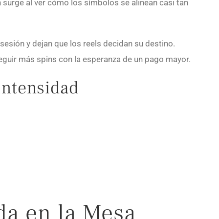
rge al ver cómo los símbolos se alinean casi tan
esión y dejan que los reels decidan su destino.
rseguir más spins con la esperanza de un pago mayor.
Intensidad
da en la Mesa