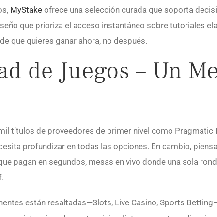
os,
MyStake
ofrece una selección curada que soporta decision
diseño que prioriza el acceso instantáneo sobre tutoriales e
 de que quieres ganar ahora, no después.
ad de Juegos – Un M
mil títulos de proveedores de primer nivel como Pragmatic P
cesita profundizar en todas las opciones. En cambio, piens
s que pagan en segundos, mesas en vivo donde una sola rond
f.
ominentes están resaltadas—Slots, Live Casino, Sports Bett