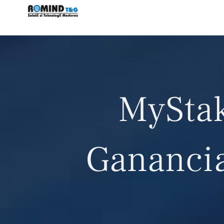
Skip
to
content
MyStak
Ganancia