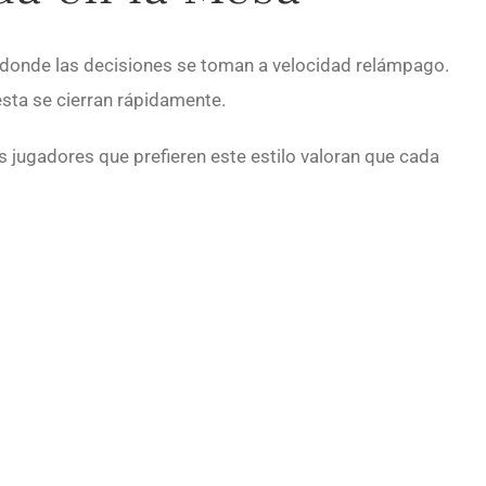
donde las decisiones se toman a velocidad relámpago.
esta se cierran rápidamente.
s jugadores que prefieren este estilo valoran que cada