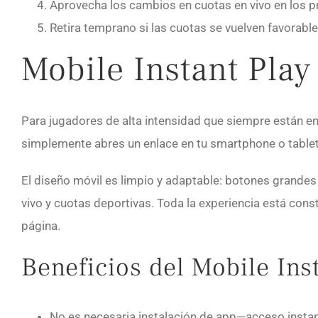
Aprovecha los cambios en cuotas en vivo en los p
Retira temprano si las cuotas se vuelven favorable
Mobile Instant Pla
Para jugadores de alta intensidad que siempre están e
simplemente abres un enlace en tu smartphone o tablet
El diseño móvil es limpio y adaptable: botones grandes
vivo y cuotas deportivas. Toda la experiencia está con
página.
Beneficios del Mobile Ins
No es necesaria instalación de app—acceso insta