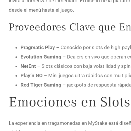
invita a comenzar de inmediato. El diseño de la platafo
desde el menú hasta el juego.
Proveedores Clave que En
Pragmatic Play
– Conocido por slots de high‑pay
Evolution Gaming
– Dealers en vivo que operan c
NetEnt
– Slots clásicos con baja volatilidad y spin
Play’n GO
– Mini juegos ultra rápidos con multipl
Red Tiger Gaming
– jackpots de respuesta rápid
Emociones en Slots 
La experiencia en tragamonedas en MyStake está diseñ