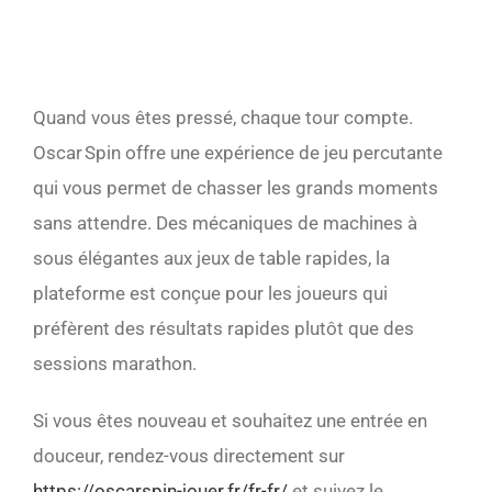
Quand vous êtes pressé, chaque tour compte.
Oscar Spin offre une expérience de jeu percutante
qui vous permet de chasser les grands moments
sans attendre. Des mécaniques de machines à
sous élégantes aux jeux de table rapides, la
plateforme est conçue pour les joueurs qui
préfèrent des résultats rapides plutôt que des
sessions marathon.
Si vous êtes nouveau et souhaitez une entrée en
douceur, rendez-vous directement sur
https://oscarspin-jouer.fr/fr-fr/
et suivez le