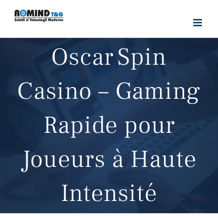
Skip
to
content
Oscar Spin
Casino – Gaming
Rapide pour
Joueurs à Haute
Intensité