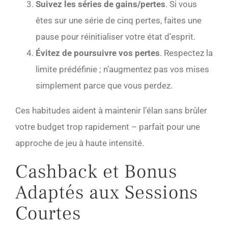
Suivez les séries de gains/pertes
. Si vous
êtes sur une série de cinq pertes, faites une
pause pour réinitialiser votre état d’esprit.
Évitez de poursuivre vos pertes
. Respectez la
limite prédéfinie ; n’augmentez pas vos mises
simplement parce que vous perdez.
Ces habitudes aident à maintenir l’élan sans brûler
votre budget trop rapidement – parfait pour une
approche de jeu à haute intensité.
Cashback et Bonus
Adaptés aux Sessions
Courtes