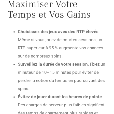
Maximiser Votre
Temps et Vos Gains
Choisissez des jeux avec des RTP élevés
.
Même si vous jouez de courtes sessions, un
RTP supérieur à 95 % augmente vos chances
sur de nombreux spins.
Surveillez la durée de votre session
. Fixez un
minuteur de 10–15 minutes pour éviter de
perdre la notion du temps en poursuivant des
spins.
Évitez de jouer durant les heures de pointe
.
Des charges de serveur plus faibles signifient
des temps de chargement plus rapides et