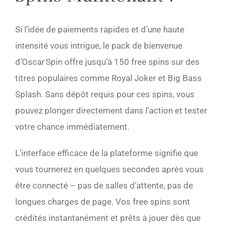
Si l’idée de paiements rapides et d’une haute
intensité vous intrigue, le pack de bienvenue
d’Oscar Spin offre jusqu’à 150 free spins sur des
titres populaires comme Royal Joker et Big Bass
Splash. Sans dépôt requis pour ces spins, vous
pouvez plonger directement dans l’action et tester
votre chance immédiatement.
L’interface efficace de la plateforme signifie que
vous tournerez en quelques secondes après vous
être connecté – pas de salles d’attente, pas de
longues charges de page. Vos free spins sont
crédités instantanément et prêts à jouer dès que