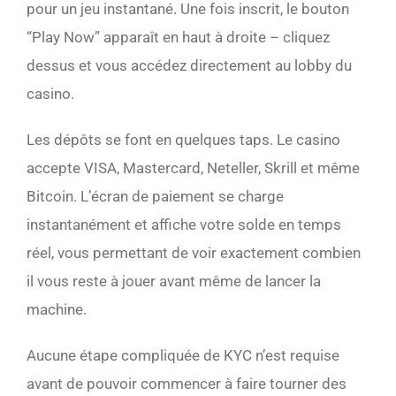
pour un jeu instantané. Une fois inscrit, le bouton
“Play Now” apparaît en haut à droite – cliquez
dessus et vous accédez directement au lobby du
casino.
Les dépôts se font en quelques taps. Le casino
accepte VISA, Mastercard, Neteller, Skrill et même
Bitcoin. L’écran de paiement se charge
instantanément et affiche votre solde en temps
réel, vous permettant de voir exactement combien
il vous reste à jouer avant même de lancer la
machine.
Aucune étape compliquée de KYC n’est requise
avant de pouvoir commencer à faire tourner des