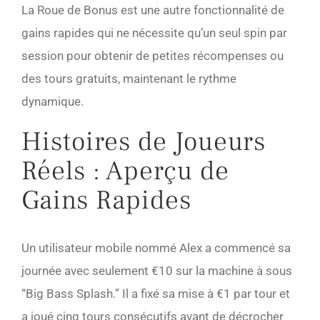
La Roue de Bonus est une autre fonctionnalité de
gains rapides qui ne nécessite qu’un seul spin par
session pour obtenir de petites récompenses ou
des tours gratuits, maintenant le rythme
dynamique.
Histoires de Joueurs
Réels : Aperçu de
Gains Rapides
Un utilisateur mobile nommé Alex a commencé sa
journée avec seulement €10 sur la machine à sous
“Big Bass Splash.” Il a fixé sa mise à €1 par tour et
a joué cinq tours consécutifs avant de décrocher