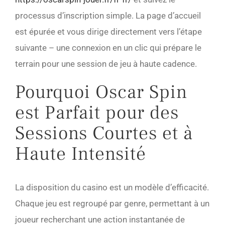
processus d’inscription simple. La page d’accueil
est épurée et vous dirige directement vers l’étape
suivante – une connexion en un clic qui prépare le
terrain pour une session de jeu à haute cadence.
Pourquoi Oscar Spin
est Parfait pour des
Sessions Courtes et à
Haute Intensité
La disposition du casino est un modèle d’efficacité.
Chaque jeu est regroupé par genre, permettant à un
joueur recherchant une action instantanée de