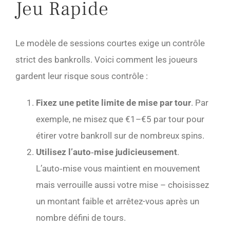
Jeu Rapide
Le modèle de sessions courtes exige un contrôle
strict des bankrolls. Voici comment les joueurs
gardent leur risque sous contrôle :
Fixez une petite limite de mise par tour
. Par
exemple, ne misez que €1–€5 par tour pour
étirer votre bankroll sur de nombreux spins.
Utilisez l’auto‑mise judicieusement
.
L’auto‑mise vous maintient en mouvement
mais verrouille aussi votre mise – choisissez
un montant faible et arrêtez-vous après un
nombre défini de tours.