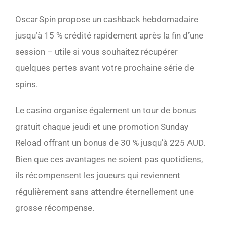
Oscar Spin propose un cashback hebdomadaire
jusqu’à 15 % crédité rapidement après la fin d’une
session – utile si vous souhaitez récupérer
quelques pertes avant votre prochaine série de
spins.
Le casino organise également un tour de bonus
gratuit chaque jeudi et une promotion Sunday
Reload offrant un bonus de 30 % jusqu’à 225 AUD.
Bien que ces avantages ne soient pas quotidiens,
ils récompensent les joueurs qui reviennent
régulièrement sans attendre éternellement une
grosse récompense.