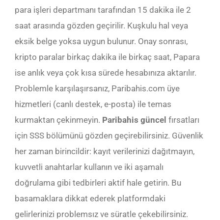
para işleri departmanı tarafından 15 dakika ile 2
saat arasında gözden geçirilir. Kuşkulu hal veya
eksik belge yoksa uygun bulunur. Onay sonrası,
kripto paralar birkaç dakika ile birkaç saat, Papara
ise anlık veya çok kısa sürede hesabınıza aktarılır.
Problemle karşılaşırsanız, Paribahis.com üye
hizmetleri (canlı destek, e-posta) ile temas
kurmaktan çekinmeyin.
Paribahis güncel
fırsatları
için SSS bölümünü gözden geçirebilirsiniz. Güvenlik
her zaman birincildir: kayıt verilerinizi dağıtmayın,
kuvvetli anahtarlar kullanın ve iki aşamalı
doğrulama gibi tedbirleri aktif hale getirin. Bu
basamaklara dikkat ederek platformdaki
gelirlerinizi problemsız ve süratle çekebilirsiniz.