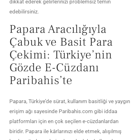
dikkat ederek gelirlerinizi problemsız temin
edebilirsiniz.
Papara Aracılığıyla
Çabuk ve Basit Para
Çekimi: Türkiye’nin
Gözde E-Cüzdanı
Paribahis’te
Papara, Türkiye’de sürat, kullanım basitliği ve yaygın
erişim ağı sayesinde Paribahis.com gibi iddaa
platformları için en çok seçilen e-cüzdanlardan
biridir. Papara ile kârlarınızı elde etmek, alışılmış