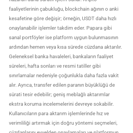
faaliyetlerinin çabukluğu, blockchain ağının o anki
kesafetine göre değişir; örneğin, USDT daha hızlı
onaylanabilir işlemler takdim eder. Papara gibi
sanal portföyler ise platform uygun bulunmasının
ardından hemen veya kısa sürede cüzdana aktarılır.
Geleneksel banka havaleleri, bankaların faaliyet
süreleri, hafta sonları ve resmi tatiller gibi
sınırlamalar nedeniyle çoğunlukla daha fazla vakit
alır. Ayrıca, transfer edilen paranın büyüklüğü de
sürati tesir edebilir; geniş meblağlı aktarımlar
ekstra koruma incelemelerini devreye sokabilir.
Kullanıcıların para aktarım işlemlerinde hız ve
verimliliği artırmak için doğru yöntemi seçmeleri,
cüzdanlarını evvelden onaylamaları ve platformun