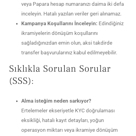
veya Papara hesap numaranızı daima iki defa
inceleyin. Hatalı yazılan veriler geri alınamaz.
Kampanya Koşullarını İnceleyin:
Edindiğiniz
ikramiyelerin dönüşüm koşullarını
sağladığınızdan emin olun, aksi takdirde
transfer başvurularınız kabul edilmeyebilir.
Sıklıkla Sorulan Sorular
(SSS):
Alma isteğim neden sarkıyor?
Ertelemeler ekseriyetle KYC doğrulaması
eksikliği, hatalı kayıt detayları, yoğun
operasyon miktarı veya ikramiye dönüşüm