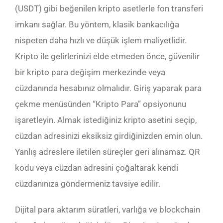
(USDT) gibi beğenilen kripto asetlerle fon transferi
imkanı sağlar. Bu yöntem, klasik bankacılığa
nispeten daha hızlı ve düşük işlem maliyetlidir.
Kripto ile gelirlerinizi elde etmeden önce, güvenilir
bir kripto para değişim merkezinde veya
cüzdanında hesabınız olmalıdır. Giriş yaparak para
çekme menüsünden “Kripto Para” opsiyonunu
işaretleyin. Almak istediğiniz kripto asetini seçip,
cüzdan adresinizi eksiksiz girdiğinizden emin olun.
Yanlış adreslere iletilen süreçler geri alınamaz. QR
kodu veya cüzdan adresini çoğaltarak kendi
cüzdanınıza göndermeniz tavsiye edilir.
Dijital para aktarım süratleri, varlığa ve blockchain