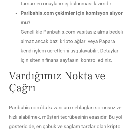
tamamen onaylanmış bulunması lazımdır.
Paribahis.com çekimler için komisyon alıyor
mu?
Genellikle Paribahis.com vasıtasız alma bedeli
almaz ancak bazı kripto ağları veya Papara
kendi işlem ücretlerini uygulayabilir. Detaylar
için sitenin finans sayfasını kontrol ediniz.
Vardığımız Nokta ve
Çağrı
Paribahis.com’da kazanılan meblağları sorunsuz ve
hızlı alabilmek, müşteri tecrübesinin esasıdır. Bu yol
göstericide, en çabuk ve sağlam tarzlar olan kripto