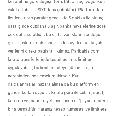
kesafetine göre değişir (örn. Bitcoin ağı yoğunken
vakit artabilir, USDT daha çabuktur). Platformdan
iletilen kripto paralar genellikle 5 dakika ile birkaç
saat içinde cüzdana ulaşır, banka havalelerine göre
çok daha süratlidir. Bu dijital varlıkların sunduğu
gizlilik, işlemler blok zincirinde kayıtlı olsa da şahıs
verilerini direkt bağlantılı kılmaz. Paribahis.com,
kripto transferlerinde tespit edilmiş limitler
uygulayabilir; bu limitleri siteye güncel erişim
adresinden incelemek mühimdir. Kur
dalgalanmaları nazara alınsa da bu platform en
güncel kurları uygular. Kripto para ile çekim, sürat,
koruma ve mahremiyeti aynı anda sağlayan modern
bir alternatiftir. Hatasız hesap numarası ve limitlere