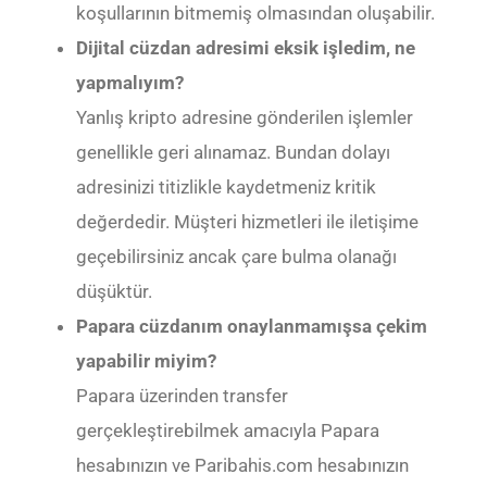
koşullarının bitmemiş olmasından oluşabilir.
Dijital cüzdan adresimi eksik işledim, ne
yapmalıyım?
Yanlış kripto adresine gönderilen işlemler
genellikle geri alınamaz. Bundan dolayı
adresinizi titizlikle kaydetmeniz kritik
değerdedir. Müşteri hizmetleri ile iletişime
geçebilirsiniz ancak çare bulma olanağı
düşüktür.
Papara cüzdanım onaylanmamışsa çekim
yapabilir miyim?
Papara üzerinden transfer
gerçekleştirebilmek amacıyla Papara
hesabınızın ve Paribahis.com hesabınızın