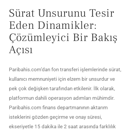
Sürat Unsurunu Tesir
Eden Dinamikler:
Çözümleyici Bir Bakış
Açısı
Paribahis.com’dan fon transferi işlemlerinde sürat,
kullanıcı memnuniyeti için elzem bir unsurdur ve
pek çok değişken tarafından etkilenir. İlk olarak,
platformun dahili operasyon adımları mühimdir.
Paribahis.com finans departmanının aktarım
isteklerini gözden geçirme ve onay süresi,
ekseriyetle 15 dakika ile 2 saat arasında farklılık