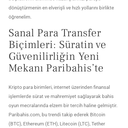
dönüştürmenin en elverişli ve hızlı yollarını birlikte
öğrenelim.
Sanal Para Transfer
Biçimleri: Süratin ve
Güvenilirliğin Yeni
Mekanı Paribahis’te
Kripto para birimleri, internet üzerinden finansal
işlemlerde sürat ve mahremiyet sağlayarak bahis
oyun mecralarında elzem bir tercih haline gelmiştir.
Paribahis.com, bu trendi takip ederek Bitcoin
(BTC), Ethereum (ETH), Litecoin (LTC), Tether