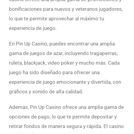
bonificaciones para nuevos y veteranos jugadores,
lo que te permite aprovechar al máximo tu
experiencia de juego.
En Pin Up Casino, puedes encontrar una amplia
gama de juegos de azar, incluyendo tragaperras,
ruleta, blackjack, video póker y mucho más. Cada
juego ha sido diseñado para ofrecer una
experiencia de juego emocionante y divertida, con
gráficos y sonido de alta calidad.
Además, Pin Up Casino ofrece una amplia gama de
opciones de pago, lo que te permite depositar y
retirar fondos de manera segura y rápida. El casino