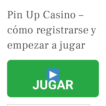
Pin Up Casino –
cómo registrarse y
empezar a jugar
JUGAR