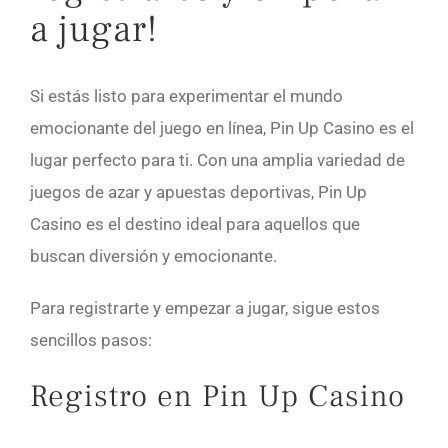
a jugar!
Si estás listo para experimentar el mundo
emocionante del juego en línea, Pin Up Casino es el
lugar perfecto para ti. Con una amplia variedad de
juegos de azar y apuestas deportivas, Pin Up
Casino es el destino ideal para aquellos que
buscan diversión y emocionante.
Para registrarte y empezar a jugar, sigue estos
sencillos pasos:
Registro en Pin Up Casino