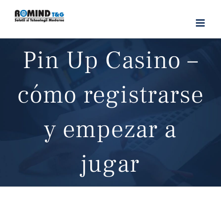
Skip
to
content
Pin Up Casino –
cómo registrarse
y empezar a
jugar