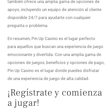
también ofrece una amplia gama de opciones de
apoyo, incluyendo un equipo de atención al cliente
disponible 24/7 para ayudarte con cualquier
pregunta o problema.
En resumen, Pin Up Casino es el lugar perfecto
para aquellos que buscan una experiencia de juego
emocionante y divertida. Con una amplia gama de
opciones de juegos, beneficios y opciones de pago,
Pin Up Casino es el lugar donde puedes disfrutar
de una experiencia de juego de alta calidad.
¡Regístrate y comienza
a jugar!