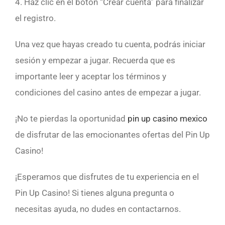
4. Haz clic en el botón “Crear cuenta” para finalizar
el registro.
Una vez que hayas creado tu cuenta, podrás iniciar
sesión y empezar a jugar. Recuerda que es
importante leer y aceptar los términos y
condiciones del casino antes de empezar a jugar.
¡No te pierdas la oportunidad
pin up casino mexico
de disfrutar de las emocionantes ofertas del Pin Up
Casino!
¡Esperamos que disfrutes de tu experiencia en el
Pin Up Casino! Si tienes alguna pregunta o
necesitas ayuda, no dudes en contactarnos.