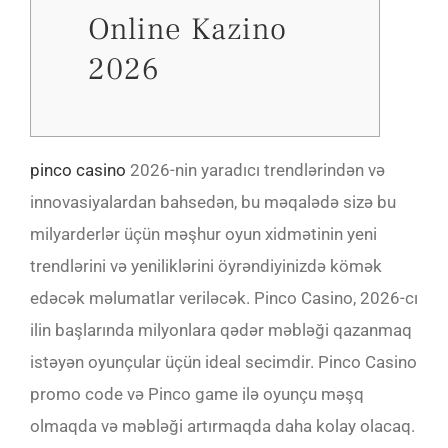
Online Kazino
2026
pinco casino
2026-nin yaradıcı trendlərindən və
innovasiyalardan bahsedən, bu məqalədə sizə bu
milyarderlər üçün məşhur oyun xidmətinin yeni
trendlərini və yeniliklərini öyrəndiyinizdə kömək
edəcək məlumatlar veriləcək. Pinco Casino, 2026-cı
ilin başlarında milyonlara qədər məbləği qazanmaq
istəyən oyunçular üçün ideal secimdir. Pinco Casino
promo code və Pinco game ilə oyunçu məşq
olmaqda və məbləği artırmaqda daha kolay olacaq.